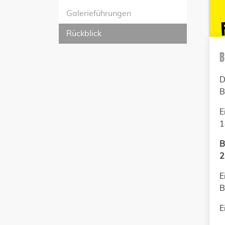
Galerieführungen
Rückblick
B
D
B
E
1
B
2
E
B
E