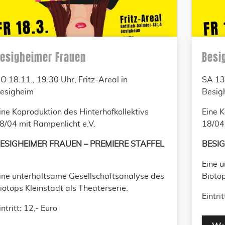
esigheimer Frauen
Besi
O 18.11., 19:30 Uhr, Fritz-Areal in
SA 13.
esigheim
Besig
ine Koproduktion des Hinterhofkollektivs
Eine K
8/04 mit Rampenlicht e.V.
18/04 
ESIGHEIMER FRAUEN – PREMIERE STAFFEL
BESIG
Eine 
ine unterhaltsame Gesellschaftsanalyse des
Biotop
iotops Kleinstadt als Theaterserie.
Eintrit
intritt: 12,- Euro