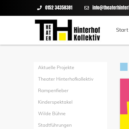
0152 34358381
info@theaterhinter
Start
Aktuelle Projekte
Theater Hinterhofkollektiv
Rampenfieber
Kinderspektakel
Wilde Bühne
Stadtführungen