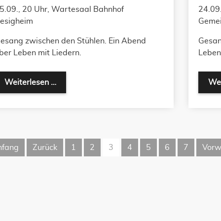
5.09., 20 Uhr, Wartesaal Bahnhof
24.09.
esigheim
Gemei
esang zwischen den Stühlen. Ein Abend
Gesan
ber Leben mit Liedern.
Leben 
Weiterlesen …
Wei
nfang
Zurück
1
2
3
4
5
6
7
Vorw
!